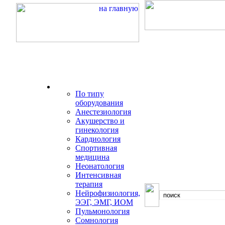
По типу
оборудования
Анестезиология
Акушерство и
гинекология
Кардиология
Спортивная
медицина
Неонатология
Интенсивная
терапия
Нейрофизиология,
ЭЭГ, ЭМГ, ИOM
Пульмонология
Сомнология