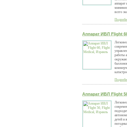
аппарат 
минимиз
всего эк
Подробне
Аппарат ИВЛ Flight 60
Легкове
совреме
управлен
работы а
окружаю
баллонов
коммерч
катастро
Подробне
Аппарат ИВЛ Flight 50
Легкове
совреме
подходи
автономн
детей и
погодных