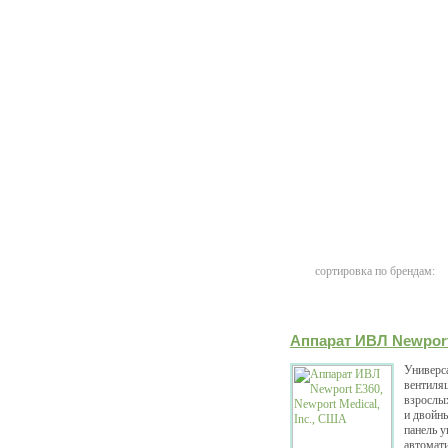
сортировка по брендам:
Аппарат ИВЛ Newport 
Универс
вентиляц
взрослы
и двойн
панель 
автомат