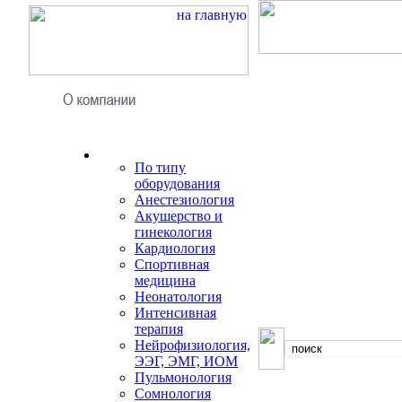
По типу
оборудования
Анестезиология
Акушерство и
гинекология
Кардиология
Спортивная
медицина
Неонатология
Интенсивная
терапия
Нейрофизиология,
ЭЭГ, ЭМГ, ИOM
Пульмонология
Сомнология